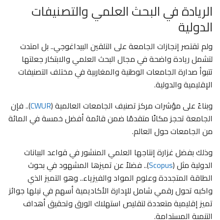
الريادة في البحث العلمي والتصنيفات
الدولية
ولم تقتصر إنجازات الجامعة على التلقين البيداغوجي.. بل امتدت
لتشمل ريادة واضحة في مجال البحث العلمي والابتكار جعلتها
تتبوأ صدارة الجامعات الوطنية والمغاربية في مختلف التصنيفات
الإقليمية والدولية.
وبناءً على مؤشرات مركز تصنيف الجامعات العالمية (
CWUR
).. فإن
الجامعة تحجز مكانًا متقدمًا ضمن قائمة أفضل خمسة في المائة
من الجامعات حول العالم.
وذلك بفضل غزارة إنتاجها العلمي المنشور في قواعد البيانات
الدولية مثل (
Scopus
).. فضلاً عن تميزها المشهود في بحوث
الطاقة المتجددة وعلوم المواد والفيزياء.. وهو التميز الذي
واكبه تحول رقمي شامل للإدارة الأكاديمية أسهم في نيلها جوائز
تميز إقليمية متعددة لتقليص استهلاك الورق وتحقيق أهداف
التنمية المستدامة.