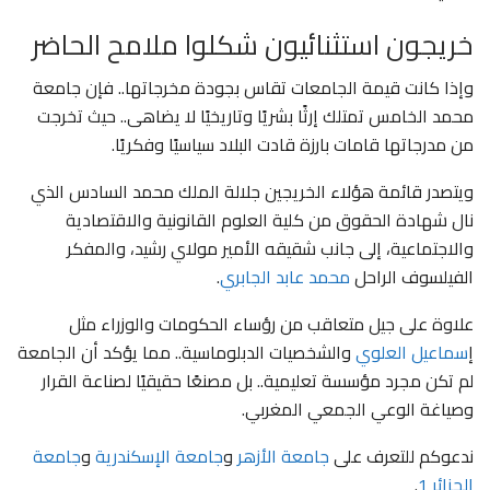
خريجون استثنائيون شكلوا ملامح الحاضر
وإذا كانت قيمة الجامعات تقاس بجودة مخرجاتها.. فإن جامعة
محمد الخامس تمتلك إرثًا بشريًا وتاريخيًا لا يضاهى.. حيث تخرجت
من مدرجاتها قامات بارزة قادت البلاد سياسيًا وفكريًا.
ويتصدر قائمة هؤلاء الخريجين جلالة الملك محمد السادس الذي
نال شهادة الحقوق من كلية العلوم القانونية والاقتصادية
والاجتماعية، إلى جانب شقيقه الأمير مولاي رشيد، والمفكر
الفيلسوف الراحل
محمد عابد الجابري
.
علاوة على جيل متعاقب من رؤساء الحكومات والوزراء مثل
إ
سماعيل العلوي
والشخصيات الدبلوماسية.. مما يؤكد أن الجامعة
لم تكن مجرد مؤسسة تعليمية.. بل مصنعًا حقيقيًا لصناعة القرار
وصياغة الوعي الجمعي المغربي.
ندعوكم للتعرف على
جامعة الأزهر
و
جامعة الإسكندرية
و
جامعة
الجزائر 1
.