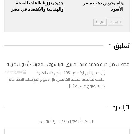
ينام يحرس ذهب مصر
جديد يعزز قطاعات الصحة
الأسود
والهندسة والاقتصاد في مصر
السابق
التالي
تعليق 1
محطات من حياة محمد عابد الجابري.. فيلسوف المغرب - أصوات عربية
شهر واحد منذ
[…] محرزاً الإجازة عام 1961. وفي ذات الكلية
التابعة لجامعة محمد الخامس، نال دبلوم الدراسات العليا عام
1967، وتوّج مساره […]
اترك رد
لن يتم نشر عنوان بريدك الإلكتروني.