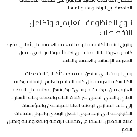
الجامعية بين الرباط وسلا وتامسنا.
تنوع المنظومة التعليمية وتكامل
التخصصات
وتتوزع البنية الأكاديمية لهذه المعلمة العلمية على ثماني عشرة
كلية ومعهدًا عاليًا. مما يخلق تكاملاً فريدًا بين شتى حقول
المعرفة الإنسانية والعلمية والطبية.
وفي الوقت الذي يحتضن فيه مركب “أكدال” التخصصات
الكلاسيكية العريقة مثل كلية الآداب والعلوم الإنسانية وكلية
العلوم، فإن مركب “السويسي” يركز بشكل مكثف على القطب
الطبي والتقني الدقيق عبر كليات الطب والصيدلة وطب الأسنان..
إلى جانب المدارس الوطنية العليا للمهندسين والمؤسسات
التكنولوجية التي ترفد سوق الشغل الوطني والدولي بكفاءات
عالية التخصص.. لاسيما في مجالات الرقمنة والمعلوماتية وتحليل
النظم.