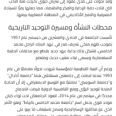
وقد تحولت على مدى عقود إلى شريان حيوي تخرجت منه النخب
التي قادت دفة الإدارة والفكر والاقتصاد، مما جعلها رمزًا للسيادة
المعرفية والتميز الأكاديمي في المنطقة المغاربية برمتها.
محطات النشأة ومسيرة التوحيد التاريخية
تأسست الجامعة في الحادي والعشرين من ديسمبر عام 1957
بموجب ظهير ملكي شريف صدر في عهد الملك الراحل محمد
الخامس، لتشكل بذلك بداية عهد جديد يقطع مع مخلفات الحقبة
الاستعمارية ويسعى لبناء مغرب حديث ومتعلم.
ورغم أن البنية التنظيمية للمؤسسة شهدت تحولًا مفصليًا في عام
1993 عندما فصلت إلى جامعتين مستقلتين هما “جامعة أكدال”
و”جامعة السويسي” تماشيًا مع التوسع الديمغرافي، إلا أن الحاجة
الملحة لتوحيد الرؤى ورفع التنافسية الدولية فرضت الاندماج
مجددًا في سبتمبر من عام 2014.. لتعود الجامعتان تحت لواء كيان
موحد قوي يحمل اسم “جامعة محمد الخامس بالرباط”. وهو الأمر
الذي عزز مكانتها الإستراتيجية وسمح باستيعاب ما يربو على
خمسين ألف طالب وطالبة يتوزعون على مختلف المجمعات