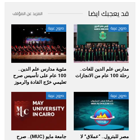
قد يعجبك ايضا
المزيد عن المؤلف
صروح عربية
صروح عربية
مدارس علم الدين للغات..
مئوية مدارس علم الدين..
رحلة 100 عام من الانجازات
100 عام على تأسيس صرح
تعليمي خرّج القادة والرموز
صروح عربية
صروح عربية
مصر للبترول.. “عملاق” لا
جامعة مايو (MUC).. صرح