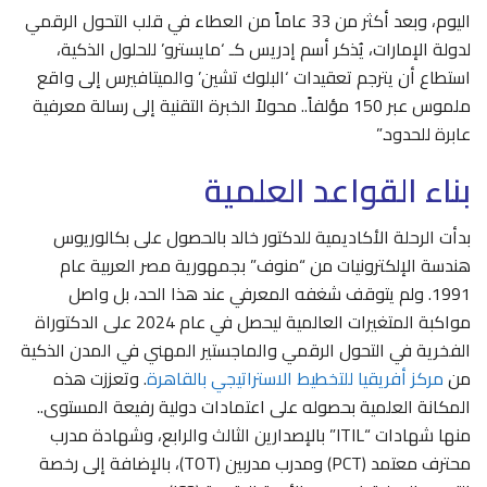
اليوم، وبعد أكثر من 33 عاماً من العطاء في قلب التحول الرقمي
لدولة الإمارات، يُذكر أسم إدريس كـ ‘مايسترو’ للحلول الذكية،
استطاع أن يترجم تعقيدات ‘البلوك تشين’ والميتافيرس إلى واقع
ملموس عبر 150 مؤلفاً.. محولاً الخبرة التقنية إلى رسالة معرفية
عابرة للحدود.”
بناء القواعد العلمية
بدأت الرحلة الأكاديمية للدكتور خالد بالحصول على بكالوريوس
هندسة الإلكترونيات من “منوف” بجمهورية مصر العربية عام
1991. ولم يتوقف شغفه المعرفي عند هذا الحد، بل واصل
مواكبة المتغيرات العالمية ليحصل في عام 2024 على الدكتوراة
الفخرية في التحول الرقمي والماجستير المهني في المدن الذكية
من
مركز أفريقيا للتخطيط الاستراتيجي بالقاهرة
. وتعززت هذه
المكانة العلمية بحصوله على اعتمادات دولية رفيعة المستوى..
منها شهادات “ITIL” بالإصدارين الثالث والرابع، وشهادة مدرب
محترف معتمد (PCT) ومدرب مدربين (TOT)، بالإضافة إلى رخصة