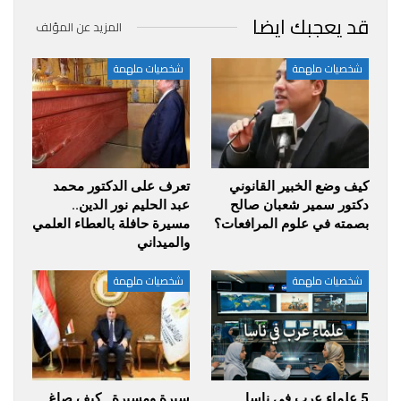
قد يعجبك ايضا
المزيد عن المؤلف
شخصيات ملهمة
شخصيات ملهمة
كيف وضع الخبير القانوني
تعرف على الدكتور محمد
دكتور سمير شعبان صالح
عبد الحليم نور الدين..
بصمته في علوم المرافعات؟
مسيرة حافلة بالعطاء العلمي
والميداني
شخصيات ملهمة
شخصيات ملهمة
5 علماء عرب في ناسا..
سيرة ومسيرة.. كيف صاغ