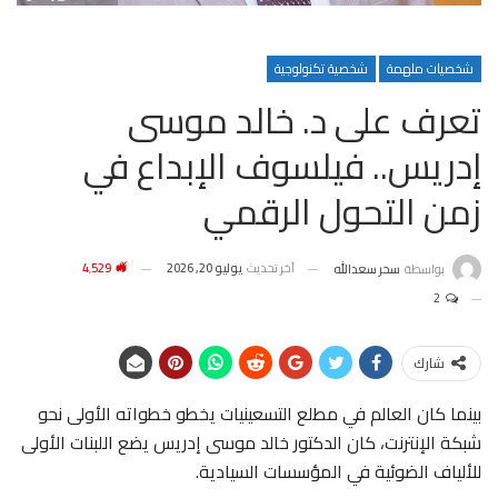
شخصيات ملهمة
شخصية تكنولوجية
تعرف على د. خالد موسى
إدريس.. فيلسوف الإبداع في
زمن التحول الرقمي
آخر تحديث
يوليو 20, 2026
4٬529
بواسطة
سحر سعدالله
2
شارك
بينما كان العالم في مطلع التسعينيات يخطو خطواته الأولى نحو
شبكة الإنترنت، كان الدكتور خالد موسى إدريس يضع اللبنات الأولى
للألياف الضوئية في المؤسسات السيادية.