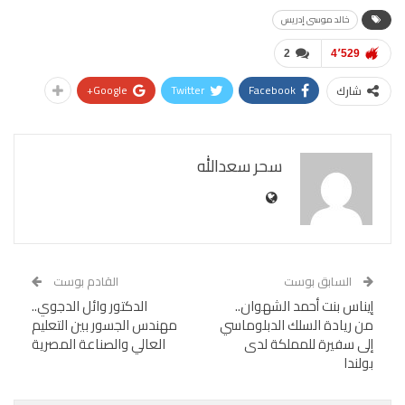
خالد موسى إدريس
2
4٬529
Google+
Twitter
Facebook
شارك
سحر سعدالله
السابق بوست
القادم بوست
إيناس بنت أحمد الشهوان..
الدكتور وائل الدجوي..
من ريادة السلك الدبلوماسي
مهندس الجسور بين التعليم
إلى سفيرة للمملكة لدى
العالي والصناعة المصرية
بولندا