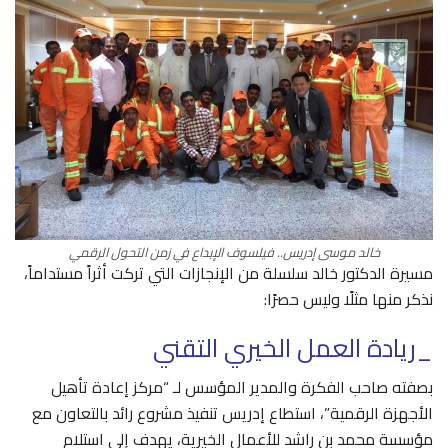
خالد موسى إدريس.. فيلسوف الإبداع في زمن التحول الرقمي
مسيرة الدكتور خالد سلسلة من الإنجازات التي تركت أثراً مستداماً،
نذكر منها مثلًا وليس حصرًا:
_ريادة العمل الخيري التقني
بصفته صاحب الفكرة والمدير المؤسس لـ “مركز إعادة تأهيل
الأجهزة الرقمية”، استطاع إدريس تنفيذ مشروع رائد بالتعاون مع
مؤسسة محمد بن راشد للأعمال الخيرية، يهدف إلى استلام