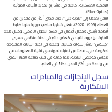
الرقمية العسكرية.. خاصة في مشاريع تمديد الألياف الضوئية
(Fiber Optics).
انتقل بعدها إلى “بلدية دبي”، حيث قضى أكثر من عقدين من
العطاء (1999-2020)، شغل خلالها مناصب حيوية منها ضابط
أنظمة رئيسي ومحلل أعمال في قسم التحول الرقمي. وخلال هذه
الفترة، برز دوره القيادي كعضو دائم في لجنة منظمي معرض
“جيتكس” لعشر سنوات متتالية. وعضو في لجنة البيانات المفتوحة
لحكومة دبي.. فضلاً عن تمثيله لمهندسي تقنية المعلومات في
مجلس موظفي البلدية، مما جعله في قلب صناعة القرار التقني
في واحدة من أكثر المدن ذكاءً في العالم.
سجل الإنجازات والمبادرات
الابتكارية