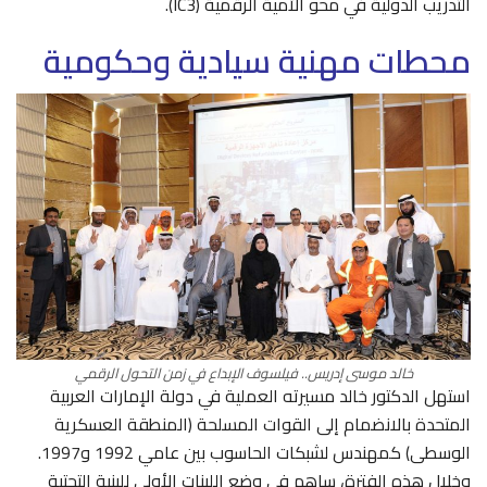
التدريب الدولية في محو الأمية الرقمية (IC3).
محطات مهنية سيادية وحكومية
خالد موسى إدريس.. فيلسوف الإبداع في زمن التحول الرقمي
استهل الدكتور خالد مسيرته العملية في دولة الإمارات العربية
المتحدة بالانضمام إلى القوات المسلحة (المنطقة العسكرية
الوسطى) كمهندس لشبكات الحاسوب بين عامي 1992 و1997.
وخلال هذه الفترة، ساهم في وضع اللبنات الأولى للبنية التحتية