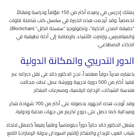
يمتلك إدريس في رصيده أكثر من 150 مؤلفاً ودراسة ومقالاً
تخصصياً. وقد تُرجمت هذه الخبرة في سلاسل كتب شاملة تناولت
“حقيقة المدن الذكية”، وتكنولوجيا “سلسلة الكتل” (Blockchain).
والميتافيرس، وإنترنت الأشياء. بالإضافة إلى أدلة تطبيقية في
الذكاء الاصطناعي.
الدور التدريبي والمكانة الدولية
باعتباره مدرباً دولياً معتمداً، نجح الدكتور خالد في نقل خبراته عبر
تنفيذ أكثر من 500 دورة تدريبية وورشة عمل غطت مجالات
هندسة الشبكات، الإدارة الرقمية، ومسرعات الابتكار.
وقد تُوجت هذه الجهود بحصوله على أكثر من 700 شهادة شكر
وميدالية كما حصل على دروع تكريم من جهات محلية ودولية.
يشغل الدكتور خالد حالياً دوراً دبلوماسياً وتقنياً رفيعاً كممثل لاتحاد
شباب العرب للإبداع والابتكار (إقليم السودان بدولة الإمارات) التابع