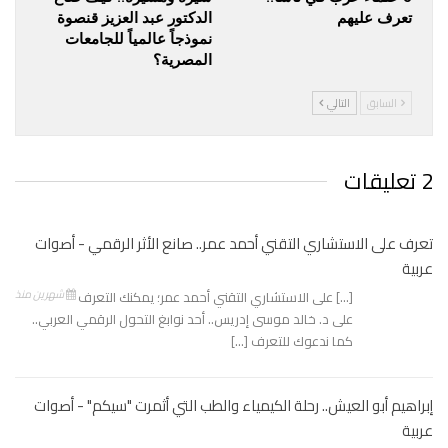
تعرف عليهم
الدكتور عبد العزيز قنصوة
نموذجاً عالمياً للجامعات
المصرية؟
السابق
التالي
2 تعليقات
تعرف على الاستشاري التقني أحمد عمر.. صانع الأثر الرقمي - أصوات
عربية
شهرين منذ
[…] على الاستشاري التقني أحمد عمر؛ يمكنك التعرف
على د. خالد موسى إدريس.. أحد نوابغ التحول الرقمي العربي..
كما ندعوك للتعرف […]
إبراهيم أبو العيش.. رحلة الكيمياء والطب التي أثمرت "سيكم" - أصوات
عربية