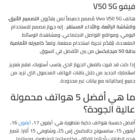
فيفو V50 5G
هاتف
Vivo V50 5G
مُصمم خصيصاً لمن يقدّرون
التصميم الأنيق،
والشاشة الرائعة، والأداء المستقر
. إنه جهاز مصمم للاستخدام
اليومي، ومواقع التواصل الاجتماعي، ومشاهدة الوسائط
المتعددة، ليُقدّم تجربة استخدام ممتعة. وتعدّ
كاميرته الأمامية
بدقة 50 ميجابكسل
من بين الأفضل في السوق.
إذا كنت قد قررت بالفعل الجهاز الذي يناسب أسلوبك، فقم بتعزيز
استثمارك الجديد من خلال
باقات الهاتف المحمول
التي تزيد من
جميع إمكانياته مع بيانات غير محدودة.
ما هي أفضل 5 هواتف محمولة
عالية الجودة؟
أفضل خمسة هواتف ذكية متطورة هي: آيفون 17،
آيفون
16،
آيفون 15، سامسونج جالاكسي إس 25، وشاومي 15 ألترا. تتميز
هذه الطرازات بأدائها الفائق، وكاميراتها المتطورة، وميزاتها