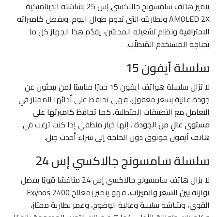
يتميز هاتف
سامسونج جالاكسي إس 25
بشاشته الديناميكية
AMOLED 2X وبطاريته التي تدوم طوال اليوم. وبفضل
كاميراته
الاحترافية
ونظام تشغيله المحسّن، يقدّم هذا الجهاز كل ما
يحتاجه المستخدم المُتطلّب.
سلسلة آيفون 15
لا تزال سلسلة
هواتف آيفون 15
خيارًا مناسبًا لمن يبحثون عن
جودة عالية بسعر معقول. فهي تحافظ على أدائها الممتاز في
التعامل مع التطبيقات المتطلبة، كما
تحافظ كاميرتها على
مستوى عالٍ من الجودة
. إنها خيار منطقي إذا كنت ترغب في
هاتف آيفون موثوق دون الحاجة إلى شراء أحدث جيل.
سلسلة سامسونج جالاكسي إس 24
لا يزال هاتف
سامسونج جالاكسي إس 24
منافسًا قويًا بفضل
توازنه
بين السعر والميزات.
فهو يتميز بمعالج Exynos 2400
القوي، وشاشة سلسة وعالية الوضوح، وعمر بطارية ممتاز،