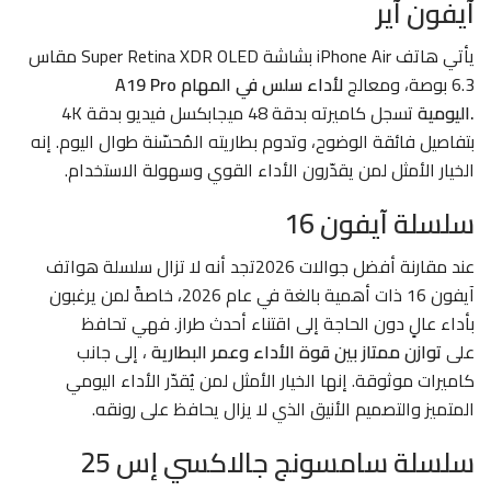
آيفون آير
يأتي هاتف
iPhone Air
بشاشة Super Retina XDR OLED مقاس
6.3 بوصة، ومعالج
A19 Pro لأداء سلس في المهام
اليومية.
تسجل كاميرته بدقة 48 ميجابكسل فيديو بدقة 4K
بتفاصيل فائقة الوضوح، وتدوم بطاريته المُحسّنة طوال اليوم. إنه
الخيار الأمثل لمن يقدّرون الأداء القوي وسهولة الاستخدام.
سلسلة آيفون 16
عند مقارنة أفضل جوالات 2026تجد أنه لا تزال سلسلة
هواتف
آيفون 16
ذات أهمية بالغة في عام 2026، خاصةً لمن يرغبون
بأداء عالٍ دون الحاجة إلى اقتناء أحدث طراز. فهي تحافظ
على
توازن ممتاز بين قوة الأداء وعمر البطارية
، إلى جانب
كاميرات موثوقة. إنها الخيار الأمثل لمن يُقدّر الأداء اليومي
المتميز والتصميم الأنيق الذي لا يزال يحافظ على رونقه.
سلسلة سامسونج جالاكسي إس 25