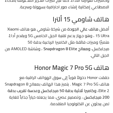
وكاميرات متوازنة الأداء. كما تتيح ميزات التحرير المدعومة بالذكاء
الاصطناعي إمكانية إنشاء صور احترافية بسهولة وسرعة.
هاتف شاومي 15 ألترا
أفضل
هاتف عالي الجودة
من شركة شاومي هو هاتف
Xiaomi
15 Ultra
، وهو جهاز يدعم تقنية الجيل الخامس 5G ويقدم أداءً
متميزًا وميزات فائقة مثل الكاميرا الرباعية بدقة 50
ميجابكسل،
ومعالج Snapdragon 8 Elite
، وشاشة AMOLED من
الجيل التالي.
هاتف Honor Magic 7 Pro 5G
حققت Honor دخولاً قوياً إلى سوق الهواتف الراقية مع
هاتف
Magic 7 Pro 5G
. يتميز هذا الهاتف بمعالج Snapdragon 8
Elite 2،
وكاميرا ثلاثية بدقة 50 ميجابكسل وعدسة تقريب بدقة
200 ميجابكسل
، وتصميم عصري، مما يجعله خياراً جذاباً للغاية
لمن يبحثون عن التكنولوجيا المتقدمة.