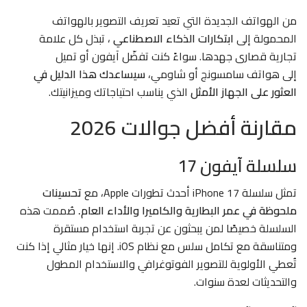
من الهواتف الجديدة التي تعيد تعريف التصوير بالهواتف
المحمولة إلى
ابتكارات الذكاء الاصطناعي
، تبذل كل علامة
تجارية قصارى جهدها. سواءً كنت تفضّل
آيفون
أو تميل
إلى هواتف
سامسونج أو شاومي،
سيساعدك هذا الدليل في
العثور على الجهاز الأمثل
الذي يناسب احتياجاتك وميزانيتك.
مقارنة أفضل جوالات 2026
سلسلة آيفون 17
تمثل سلسلة
iPhone 17
أحدث تطورات Apple، مع
تحسينات
ملحوظة في عمر البطارية والكاميرا والأداء العام.
صُممت هذه
السلسلة خصيصًا لمن يبحثون عن تجربة استخدام مستقرة
ومتناسقة مع تكامل سلس مع نظام iOS. إنها خيار مثالي إذا كنت
تُعطي الأولوية للتصوير الفوتوغرافي والاستخدام المطول
والتحديثات لعدة سنوات.