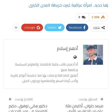
زها حديد.. امرأة عراقية غيرت خريطة المدن الكبرى
0
1٬496
Google+
Twitter
Facebook
شارك
أدهم إسلام
أنا أدهم طالب بكلية الاقتصاد والعلوم السياسة
بجامعة مايو
أعشق الصحافة وعملت بها منذ خمسة أعوام تقريبا؛
وأحب أيضا السفر والمغامرة وركوب الخيل.
السابق بوست
القادم بوست
مرصد حلوان.. أكثرمن مئة
دكتور هاني توفيق.. حكيم
عام من الحوار بين الأرض
الاقتصاد في زمن التحديات