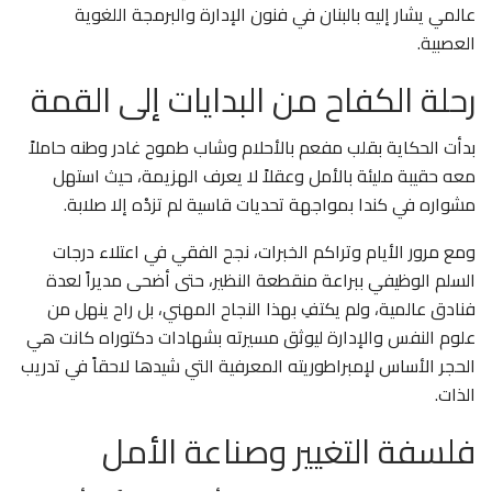
عالمي يشار إليه بالبنان في فنون الإدارة والبرمجة اللغوية
العصبية.
رحلة الكفاح من البدايات إلى القمة
بدأت الحكاية بقلب مفعم بالأحلام وشاب طموح غادر وطنه حاملاً
معه حقيبة مليئة بالأمل وعقلاً لا يعرف الهزيمة، حيث استهل
مشواره في كندا بمواجهة تحديات قاسية لم تزدْه إلا صلابة.
ومع مرور الأيام وتراكم الخبرات، نجح الفقي في اعتلاء درجات
السلم الوظيفي ببراعة منقطعة النظير، حتى أضحى مديراً لعدة
فنادق عالمية، ولم يكتفِ بهذا النجاح المهني، بل راح ينهل من
علوم النفس والإدارة ليوثق مسيرته بشهادات دكتوراه كانت هي
الحجر الأساس لإمبراطوريته المعرفية التي شيدها لاحقاً في تدريب
الذات.
فلسفة التغيير وصناعة الأمل