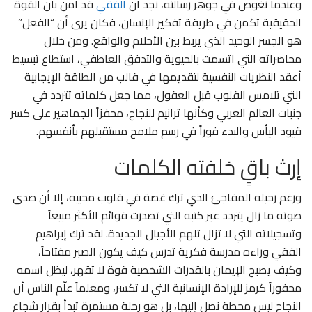
وعندما نغوص في جوهر رسالته، نجد أن
الفقي
قد آمن بأن القوة
الحقيقية تكمن في طريقة تفكير الإنسان، فكان يرى أن “الفعل”
هو الجسر الوحيد الذي يربط بين الأحلام والواقع. ومن خلال
محاضراته التي اتسمت بالحيوية والتدفق العاطفي، استطاع تبسيط
أعقد النظريات النفسية لتقديمها في قالب من الطاقة الإيجابية
التي تلامس القلوب قبل العقول، مما جعل كلماته تتردد في
جنبات العالم العربي وكأنها ترانيم للنجاح، محفزاً الجماهير على كسر
قيود اليأس والبدء فوراً في رسم ملامح مستقبلهم بأنفسهم.
إرث باقٍ خلفته الكلمات
ورغم رحيله المفاجئ الذي ترك غصة في قلوب محبيه، إلا أن صدى
صوته ما زال يتردد عبر كتبه التي تصدرت قوائم الأكثر مبيعاً
وتسجيلاته التي لا تزال تلهم الأجيال الجديدة. لقد ترك إبراهيم
الفقي وراءه مدرسة فكرية تدرس كيف يكون الصبر مفتاحاً،
وكيف يصبح الإيمان بالقدرات الشخصية قوة لا تقهر، ليظل اسمه
محفوراً كرمز للإرادة الإنسانية التي لا تكسر، ومعلماً علّم الناس أن
النجاح ليس محطة نصل إليها، بل هو رحلة مستمرة تبدأ بقرار شجاع