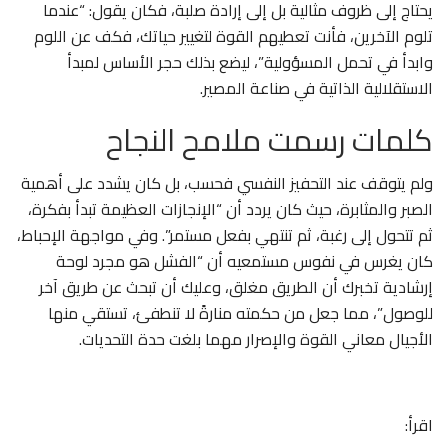
يحتاج إلى ظروف مثالية بل إلى إرادة صلبة، فكان يقول: “عندما
تلوم الآخرين، فأنت تعطيهم القوة لتغيير حياتك، فكف عن اللوم
وابدأ في تحمل المسؤولية”، ليضع بذلك حجر الأساس لمبدأ
الاستقلالية الذاتية في صناعة المصير.
كلمات رسمت ملامح النجاح
ولم يتوقف عند التحفيز النفسي فحسب، بل كان يشدد على أهمية
الصبر والمثابرة، حيث كان يردد أن “الإنجازات العظيمة تبدأ بفكرة،
ثم تتحول إلى رغبة، ثم تنتهي بفعل مستمر”. وفي مواجهة الإحباط،
كان يغرس في نفوس مستمعيه أن “الفشل هو مجرد لوحة
إرشادية تخبرك أن الطريق مغلق، وعليك أن تبحث عن طريق آخر
للوصول”، مما جعل من حكمته منارةً لا تنطفئ، تستقي منها
الأجيال معاني القوة والإصرار مهما بلغت حدة التحديات.
اقرأ: