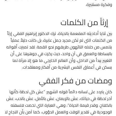
وفكرة مستنيرة.
إرثاً من الكلمات
بين ثنايا أحاديثه المفعمة بالحياة، ترك الدكتور إبراهيم الفقي إرثاً
من الكلمات التي لم تكن مجرد جمل عابرة، بل كانت دليلاً عملياً
يتلمس من خلاله التائهون طريقهم نحو القمة. لقد تميزت أقواله
بالبساطة والعمق في آن واحد، حيث ركزت في جوهرها على أن
التغيير يبدأ من الداخل، وأن العالم الخارجي ما هو إلا مرآة لما
يسكن في أعماق النفس البشرية من أفكار ومعتقدات.
ومضات من فكر الفقي
كان يتردد على لسانه دائماً قوله الشهير: “عش كل لحظة كأنها
آخر لحظة في حياتك، عش بالإيمان، عش بالأمل، عش بالحب، عش
بالكفاح، وقدر قيمة الحياة”، وهي العبارة التي لخصت فلسفته
الوجودية في تقدير الوقت والعمل الدؤوب. كما آمن بأن النجاح لا