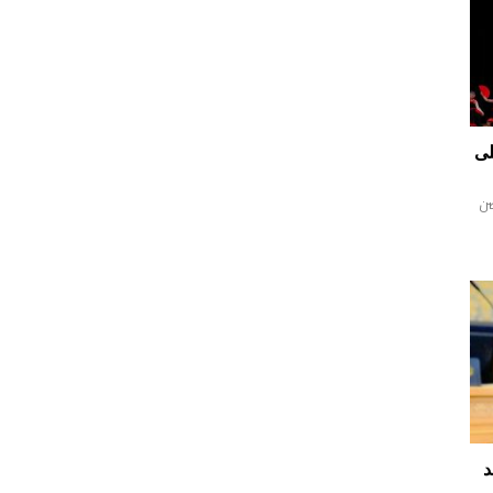
1 عام على
ضن
د