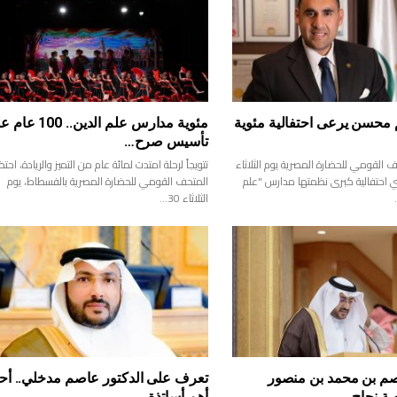
 محسن يرعى احتفالية مئوية
مئوية مدارس علم الدين.. 00
تأسيس صرح…
القومي للحضارة المصرية يوم الثلاثاء
تتويجاً لرحلة امتدت لمائة عام من التميز والريادة، احت
اضي احتفالية كبرى نظمتها مدارس "علم
المتحف القومي للحضارة المصرية بالفسطاط، يوم
الثلاثاء 30…
صم بن محمد بن منصور
تعرف على الدكتور عاصم مدخلي.. أح
صة نجاح…
أهم أساتذة…