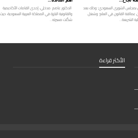
ن بمجلس الشورى السعودي؛ وذلك بعد
الدكتور عاصم مدخلي، إحدى القامات الأكاديمية
ن عمالقة القانون في العلم؛ وشغل
والقانونية البارزة في المملكة العربية السعودية، حيث
ة الشريعة…
شكّلت مسيرته…
الأكثر قراءة