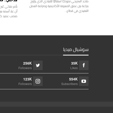
ماجد السريحي نموذجًا استثنائيًا للقيادي الذي يزاوج
ببراعة بين عمق المعرفة الأكاديمية وصرامة العمل
بأمر ملكي عُي
التنفيذي في قطاع…
أن علا أسمه بي
منصب عميد كلي
سوشيال ميديا
256K
35K
Followers
Likes
123K
554K
Followers
Subscribers