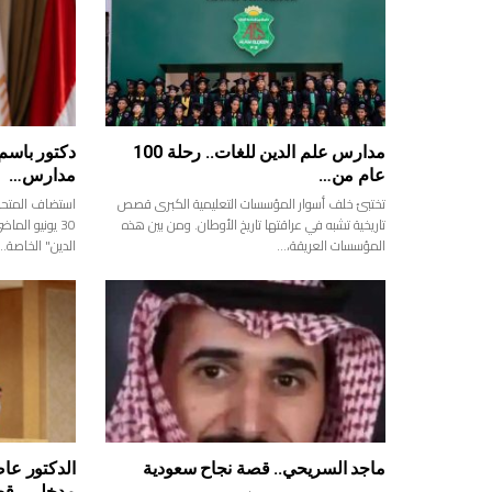
مدارس علم الدين للغات.. رحلة 100
دكتور باسم
عام من…
مدارس…
تختبئ خلف أسوار المؤسسات التعليمية الكبرى قصص
استضاف المتحف 
تاريخية تشبه في عراقتها تاريخ الأوطان. ومن بين هذه
30 يونيو الم
المؤسسات العريقة،…
الدين" الخاصة…
ماجد السريحي.. قصة نجاح سعودية
الدكتور عا
مدخلي.. ق